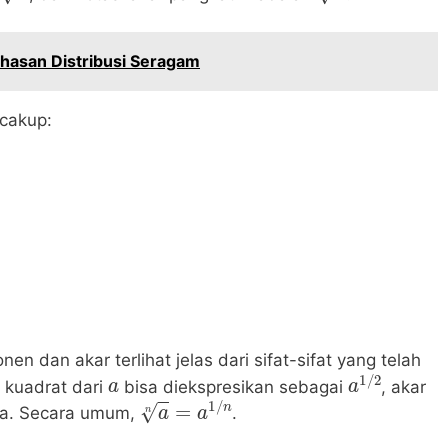
hasan Distribusi Seragam
ncakup:
 dan akar terlihat jelas dari sifat-sifat yang telah
a
a
1
/
2
r kuadrat dari
bisa diekspresikan sebagai
, akar
a
n
=
a
1
/
n
ya. Secara umum,
.