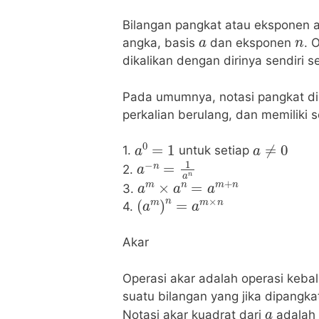
Bilangan pangkat atau eksponen 
a
n
angka, basis
dan eksponen
. 
dikalikan dengan dirinya sendiri
Pada umumnya, notasi pangkat di
perkalian berulang, dan memiliki s
a
0
=
1
a
≠
0
1.
untuk setiap
a
−
n
=
1
a
n
2.
a
m
×
a
n
=
a
m
+
n
3.
(
a
m
)
n
=
a
m
×
n
4.
Akar
Operasi akar adalah operasi kebal
suatu bilangan yang jika dipangk
a
Notasi akar kuadrat dari
adala