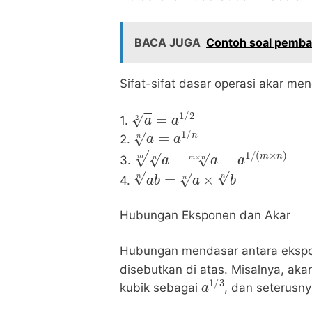
BACA JUGA
Contoh soal pemba
Sifat-sifat dasar operasi akar me
a
2
=
a
1
/
2
1.
a
n
=
a
1
/
n
2.
a
n
m
=
a
m
×
n
=
a
1
/
(
m
×
n
)
3.
a
b
n
=
a
n
×
b
n
4.
Hubungan Eksponen dan Akar
Hubungan mendasar antara eksponen
disebutkan di atas. Misalnya, aka
a
1
/
3
kubik sebagai
, dan seterusn