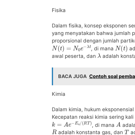
Fisika
Dalam fisika, konsep eksponen se
yang menyatakan bahwa jumlah par
proporsional dengan jumlah parti
N
(
t
)
=
N
0
e
−
λ
t
N
(
t
)
, di mana
ad
λ
awal peserta, dan
adalah konst
BACA JUGA
Contoh soal pembah
Kimia
Dalam kimia, hukum eksponensial 
Kecepatan reaksi kimia sering ka
k
=
A
e
−
E
a
/
(
R
T
)
A
, di mana
adala
R
T
adalah konstanta gas, dan
ad