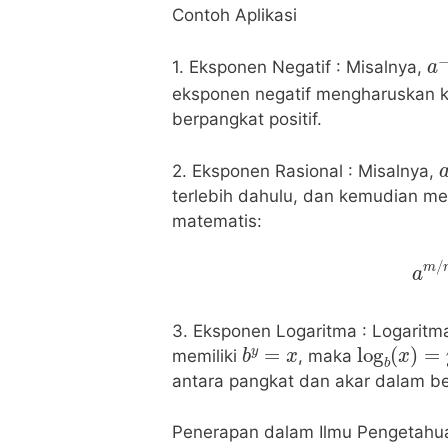
Contoh Aplikasi
a
1. Eksponen Negatif : Misalnya,
eksponen negatif mengharuskan k
berpangkat positif.
2. Eksponen Rasional : Misalnya,
terlebih dahulu, dan kemudian m
matematis:
a
3. Eksponen Logaritma : Logaritma
b
y
=
x
log
b
(
x
)
=
memiliki
, maka
antara pangkat dan akar dalam b
Penerapan dalam Ilmu Pengetahu