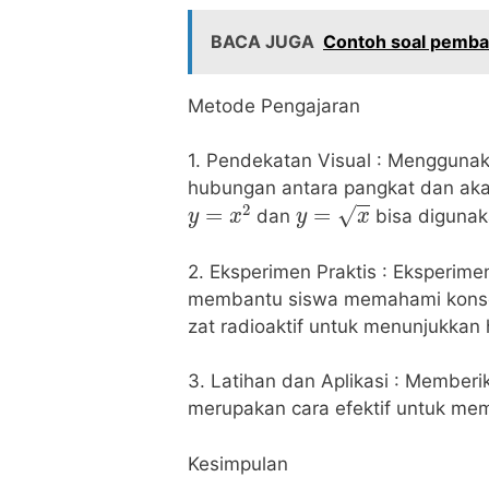
BACA JUGA
Contoh soal pemba
Metode Pengajaran
1. Pendekatan Visual : Menggunak
hubungan antara pangkat dan akar
y
=
x
2
y
=
x
dan
bisa digunak
2. Eksperimen Praktis : Eksperime
membantu siswa memahami konsep
zat radioaktif untuk menunjukkan
3. Latihan dan Aplikasi : Memberik
merupakan cara efektif untuk m
Kesimpulan