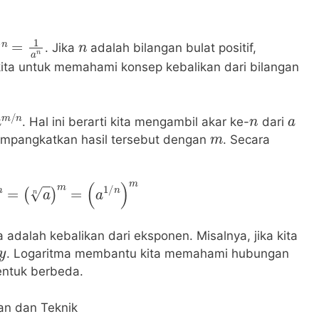
−
n
=
1
a
n
n
. Jika
adalah bilangan bulat positif,
ita untuk memahami konsep kebalikan dari bilangan
a
m
/
n
n
a
. Hal ini berarti kita mengambil akar ke-
dari
m
empangkatkan hasil tersebut dengan
. Secara
m
/
n
=
(
a
n
)
m
=
(
a
1
/
n
)
m
 adalah kebalikan dari eksponen. Misalnya, jika kita
y
. Logaritma membantu kita memahami hubungan
entuk berbeda.
an dan Teknik