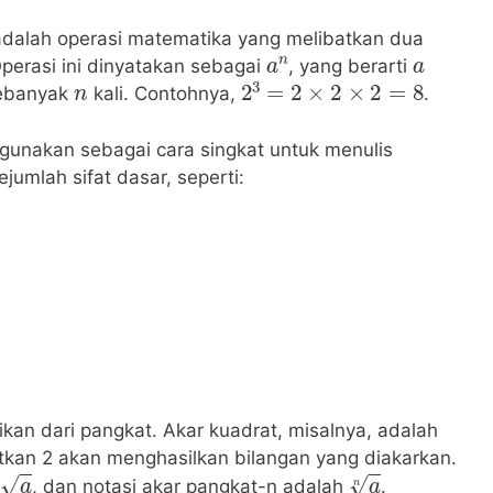
adalah operasi matematika yang melibatkan dua
a
n
a
Operasi ini dinyatakan sebagai
, yang berarti
n
2
3
=
2
×
2
×
2
=
8
 sebanyak
kali. Contohnya,
.
gunakan sebagai cara singkat untuk menulis
ejumlah sifat dasar, seperti:
ikan dari pangkat. Akar kuadrat, misalnya, adalah
atkan 2 akan menghasilkan bilangan yang diakarkan.
a
a
n
h
, dan notasi akar pangkat-n adalah
.