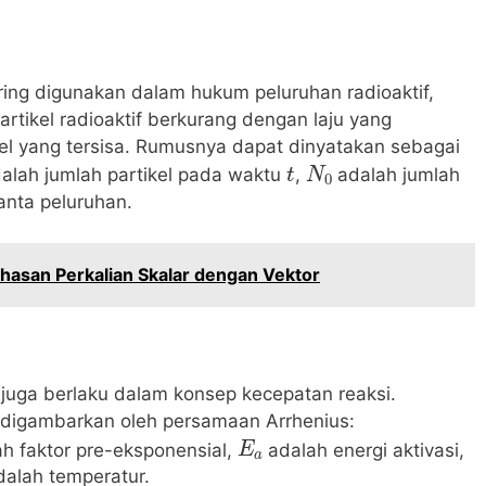
ring digunakan dalam hukum peluruhan radioaktif,
tikel radioaktif berkurang dengan laju yang
kel yang tersisa. Rumusnya dapat dinyatakan sebagai
t
N
0
alah jumlah partikel pada waktu
,
adalah jumlah
anta peluruhan.
asan Perkalian Skalar dengan Vektor
juga berlaku dalam konsep kecepatan reaksi.
li digambarkan oleh persamaan Arrhenius:
E
a
h faktor pre-eksponensial,
adalah energi aktivasi,
alah temperatur.