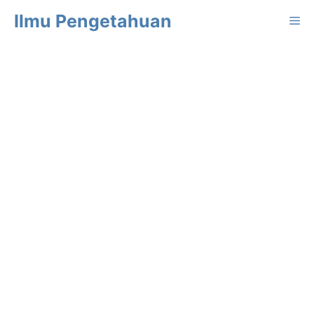
Langsung
Ilmu Pengetahuan
Me
ke
isi