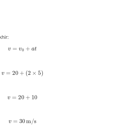
hir:
v
=
v
0
+
a
t
v
=
20
+
(
2
×
5
)
v
=
20
+
10
v
=
30
m/s