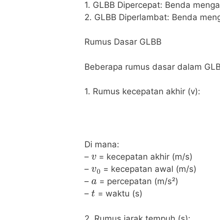
1. GLBB Dipercepat: Benda mengal
2. GLBB Diperlambat: Benda meng
Rumus Dasar GLBB
Beberapa rumus dasar dalam GLBB
1. Rumus kecepatan akhir (v):
Di mana:
v
–
= kecepatan akhir (m/s)
v
0
–
= kecepatan awal (m/s)
a
–
= percepatan (m/s²)
t
–
= waktu (s)
2. Rumus jarak tempuh (s):