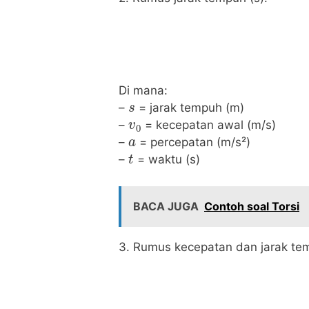
Di mana:
s
–
= jarak tempuh (m)
v
0
–
= kecepatan awal (m/s)
a
–
= percepatan (m/s²)
t
–
= waktu (s)
BACA JUGA
Contoh soal Torsi
3. Rumus kecepatan dan jarak te