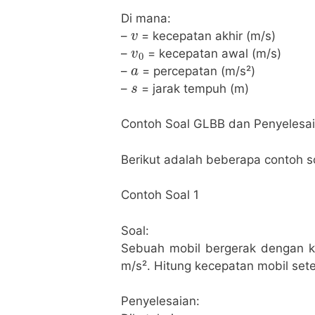
Di mana:
v
–
= kecepatan akhir (m/s)
v
0
–
= kecepatan awal (m/s)
a
–
= percepatan (m/s²)
s
–
= jarak tempuh (m)
Contoh Soal GLBB dan Penyelesa
Berikut adalah beberapa contoh 
Contoh Soal 1
Soal:
Sebuah mobil bergerak dengan 
m/s². Hitung kecepatan mobil sete
Penyelesaian: