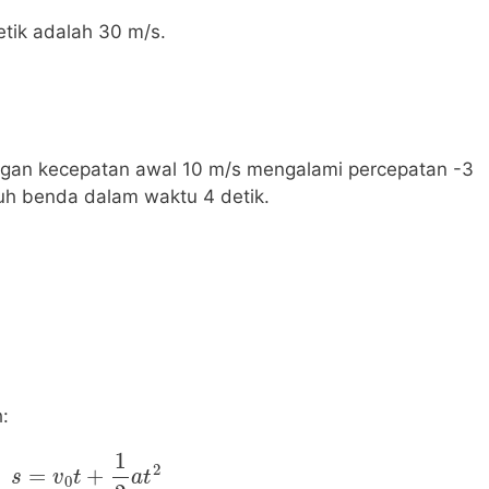
etik adalah 30 m/s.
gan kecepatan awal 10 m/s mengalami percepatan -3
uh benda dalam waktu 4 detik.
:
s
=
v
0
t
+
1
2
a
t
2