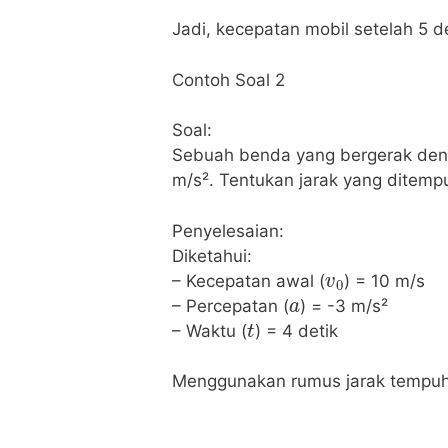
Jadi, kecepatan mobil setelah 5 d
Contoh Soal 2
Soal:
Sebuah benda yang bergerak den
m/s². Tentukan jarak yang ditemp
Penyelesaian:
Diketahui:
v
0
– Kecepatan awal (
) = 10 m/s
a
– Percepatan (
) = -3 m/s²
t
– Waktu (
) = 4 detik
Menggunakan rumus jarak tempuh