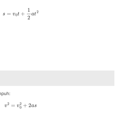
s
=
v
0
t
+
1
2
a
t
2
mpuh:
v
2
=
v
0
2
+
2
a
s