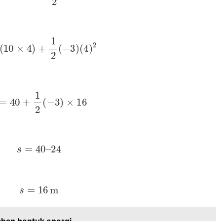
(
10
×
4
)
+
1
2
(
−
3
)
(
4
)
2
s
=
40
+
1
2
(
−
3
)
×
16
s
=
40
–
24
s
=
16
m