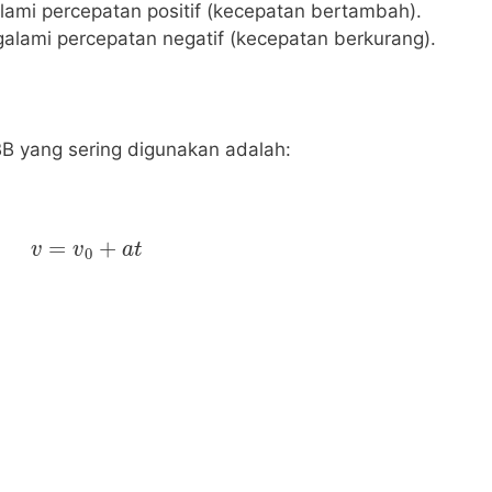
ami percepatan positif (kecepatan bertambah).
alami percepatan negatif (kecepatan berkurang).
 yang sering digunakan adalah:
v
=
v
0
+
a
t