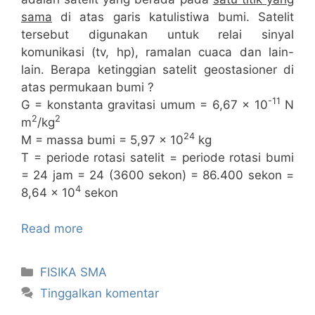
sama
di atas garis katulistiwa bumi. Satelit
tersebut digunakan untuk relai sinyal
komunikasi (tv, hp), ramalan cuaca dan lain-
lain. Berapa ketinggian satelit geostasioner di
atas permukaan bumi ?
-11
G = konstanta gravitasi umum = 6,67 x 10
N
2
2
m
/kg
24
M = massa bumi = 5,97 x 10
kg
T = periode rotasi satelit = periode rotasi bumi
= 24 jam = 24 (3600 sekon) = 86.400 sekon =
4
8,64 x 10
sekon
Read more
Kategori
FISIKA SMA
Tinggalkan komentar