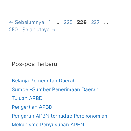
Halaman
Halaman
Halaman
Halaman
Halama
←
Sebelumnya
1
…
225
226
227
…
250
Selanjutnya
→
Pos-pos Terbaru
Belanja Pemerintah Daerah
Sumber-Sumber Penerimaan Daerah
Tujuan APBD
Pengertian APBD
Pengaruh APBN terhadap Perekonomian
Mekanisme Penyusunan APBN