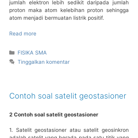
jumlah elektron lebih sedikit daripada jumlah
proton maka atom kelebihan proton sehingga
atom menjadi bermuatan listrik positif.
Read more
Kategori
FISIKA SMA
Tinggalkan komentar
Contoh soal satelit geostasioner
2 Contoh soal satelit geostasioner
1. Satelit geostasioner atau satelit geosinkron
adalah satelit yang berada pada
satu titik yang