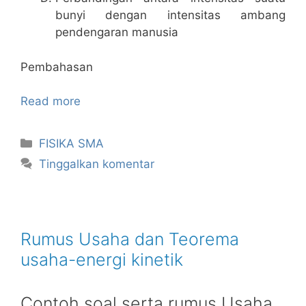
bunyi dengan intensitas ambang
pendengaran manusia
Pembahasan
Read more
Kategori
FISIKA SMA
Tinggalkan komentar
Rumus Usaha dan Teorema
usaha-energi kinetik
Contoh soal serta rumus Usaha