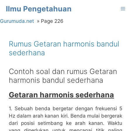
Langsung
Ilmu Pengetahuan
Me
ke
isi
Gurumuda.net
Page 226
Rumus Getaran harmonis bandul
sederhana
Contoh soal dan rumus Getaran
harmonis bandul sederhana
Getaran harmonis sederhana
1. Sebuah benda bergetar dengan frekuensi 5
Hz dalam arah kanan kiri. Benda mulai bergerak
dari posisi setimbang ke arah kanan. Waktu
yang diperlukan untuk mencapai titik paling