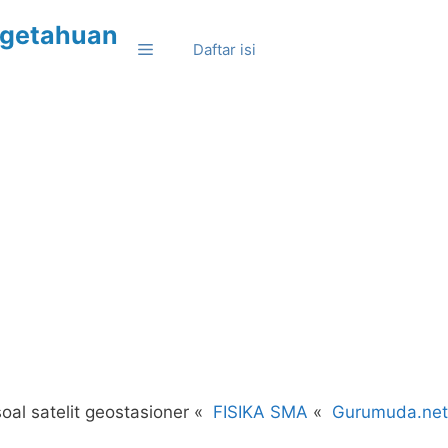
Langsun
ngetahuan
k
Daftar isi
is
oal satelit geostasioner
FISIKA SMA
Gurumuda.net