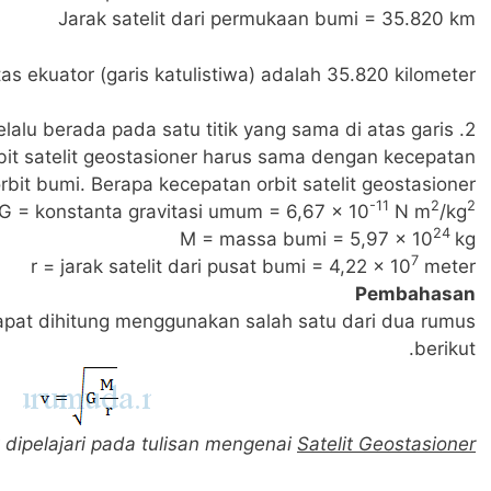
Jarak satelit dari permukaan bumi = 35.820 km
atas ekuator (garis katulistiwa) adalah 35.820 kilometer.
 selalu berada pada satu titik yang sama di atas garis
bit satelit geostasioner harus sama dengan kecepatan
rbit bumi. Berapa kecepatan orbit satelit geostasioner ?
-11
2
2
G = konstanta gravitasi umum = 6,67 x 10
N m
/kg
24
M = massa bumi = 5,97 x 10
kg
7
r = jarak satelit dari pusat bumi = 4,22 x 10
meter
Pembahasan
dapat dihitung menggunakan salah satu dari dua rumus
berikut.
 dipelajari pada tulisan mengenai
Satelit Geostasioner.