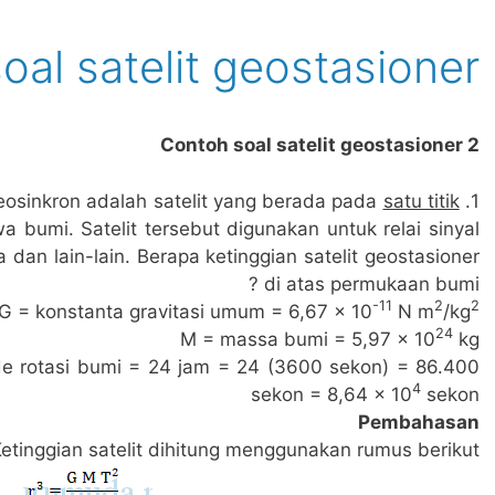
oal satelit geostasioner
2 Contoh soal satelit geostasioner
satu titik
1. Satelit geostasioner atau satelit geosinkron adalah satelit yang berada pada
wa bumi. Satelit tersebut digunakan untuk relai sinyal
 dan lain-lain. Berapa ketinggian satelit geostasioner
di atas permukaan bumi ?
-11
2
2
G = konstanta gravitasi umum = 6,67 x 10
N m
/kg
24
M = massa bumi = 5,97 x 10
kg
iode rotasi bumi = 24 jam = 24 (3600 sekon) = 86.400
4
sekon = 8,64 x 10
sekon
Pembahasan
etinggian satelit dihitung menggunakan rumus berikut :