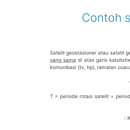
Contoh s
yang sama
di atas garis katulisti
komunikasi (tv, hp), ramalan cuaca
T = periode rotasi satelit = per
K