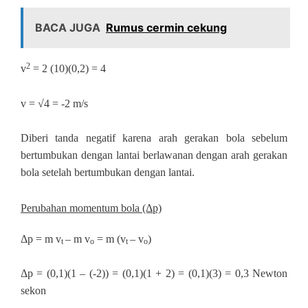
BACA JUGA
Rumus cermin cekung
2
v
= 2 (10)(0,2) = 4
v = √4 = -2 m/s
Diberi tanda negatif karena arah gerakan bola sebelum
bertumbukan dengan lantai berlawanan dengan arah gerakan
bola setelah bertumbukan dengan lantai.
Perubahan momentum bola (Δp)
Δp = m v
– m v
= m (v
– v
)
t
o
t
o
Δp = (0,1)(1 – (-2)) = (0,1)(1 + 2) = (0,1)(3) = 0,3 Newton
sekon