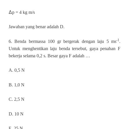
∆
p = 4 kg m/s
Jawaban yang benar adalah D.
-1
6.
Benda bermassa 100 gr bergerak dengan laju 5 ms
.
Untuk menghentikan laju benda tersebut, gaya penahan F
bekerja selama 0,2 s. Besar gaya F adalah …
A. 0,5 N
B. 1,0 N
C. 2,5 N
D. 10 N
E. 25 N