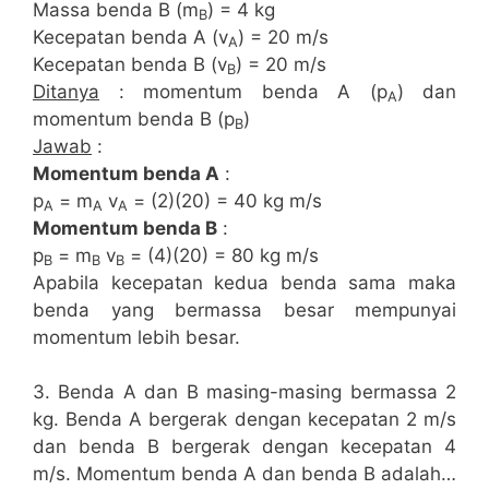
Massa benda B (m
) = 4 kg
B
Kecepatan benda A (v
) = 20 m/s
A
Kecepatan benda B (v
) = 20 m/s
B
Ditanya
: momentum benda A (p
) dan
A
momentum benda B (p
)
B
Jawab
:
Momentum benda A
:
p
= m
v
= (2)(20) = 40 kg m/s
A
A
A
Momentum benda B
:
p
= m
v
= (4)(20) = 80 kg m/s
B
B
B
Apabila kecepatan kedua benda sama maka
benda yang bermassa besar mempunyai
momentum lebih besar.
3. Benda A dan B masing-masing bermassa 2
kg. Benda A bergerak dengan kecepatan 2 m/s
dan benda B bergerak dengan kecepatan 4
m/s. Momentum benda A dan benda B adalah…