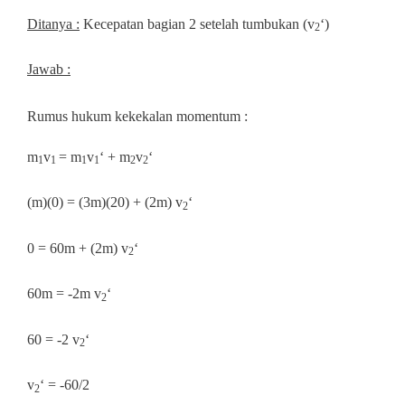
Ditanya :
Kecepatan bagian 2 setelah tumbukan (v
‘)
2
Jawab :
Rumus hukum kekekalan momentum :
m
v
= m
v
‘ + m
v
‘
1
1
1
1
2
2
(m)(0) = (3m)(20) + (2m) v
‘
2
0 = 60m + (2m) v
‘
2
60m = -2m v
‘
2
60 = -2 v
‘
2
v
‘ = -60/2
2