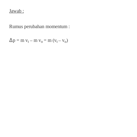
Jawab :
Rumus perubahan momentum :
∆
p = m v
– m v
= m (v
– v
)
t
o
t
o