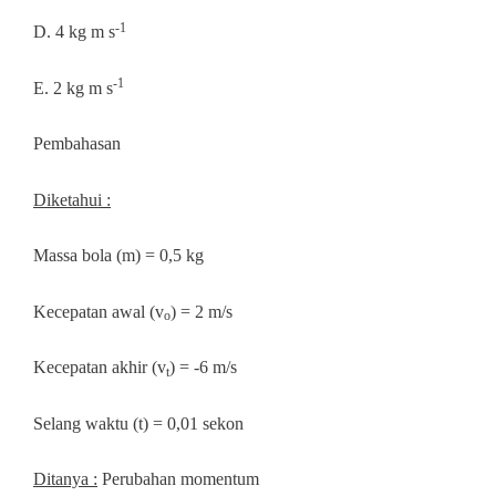
-1
D. 4 kg m s
-1
E. 2 kg m s
Pembahasan
Diketahui :
Massa bola (m) = 0,5 kg
Kecepatan awal (v
) = 2 m/s
o
Kecepatan akhir (v
) = -6 m/s
t
Selang waktu (t) = 0,01 sekon
Ditanya :
Perubahan momentum