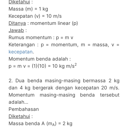
Diketahui
:
Massa (m) = 1 kg
Kecepatan (v) = 10 m/s
Ditanya
: momentum linear (p)
Jawab
:
Rumus momentum : p = m v
Keterangan : p = momentum, m = massa, v =
kecepatan
.
Momentum benda adalah :
2
p = m v = (1)(10) = 10 kg m/s
2. Dua benda masing-masing bermassa 2 kg
dan 4 kg bergerak dengan kecepatan 20 m/s.
Momentum masing-masing benda tersebut
adalah…
Pembahasan
Diketahui
:
Massa benda A (m
) = 2 kg
A