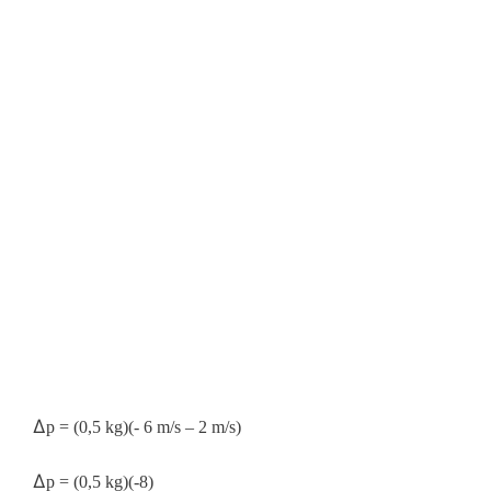
∆
p = (0,5 kg)(- 6 m/s – 2 m/s)
∆
p = (0,5 kg)(-8)