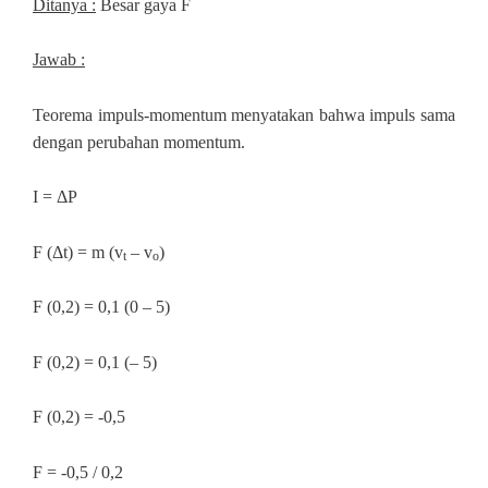
Ditanya :
Besar gaya F
Jawab :
Teorema impuls-momentum menyatakan bahwa impuls sama
dengan perubahan momentum.
I = ΔP
F (Δt) = m (v
– v
)
t
o
F (0,2) = 0,1 (0 – 5)
F (0,2) = 0,1 (– 5)
F (0,2) = -0,5
F = -0,5 / 0,2