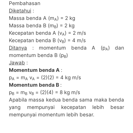
Pembahasan
Diketahui
:
Massa benda A (m
) = 2 kg
A
Massa benda B (m
) = 2 kg
B
Kecepatan benda A (v
) = 2 m/s
A
Kecepatan benda B (v
) = 4 m/s
B
Ditanya
: momentum benda A (p
) dan
A
momentum benda B (p
)
B
Jawab
:
Momentum benda A
:
p
= m
v
= (2)(2) = 4 kg m/s
A
A
A
Momentum benda B
:
p
= m
v
= (2)(4) = 8 kg m/s
B
B
B
Apabila massa kedua benda sama maka benda
yang mempunyai kecepatan lebih besar
mempunyai momentum lebih besar.