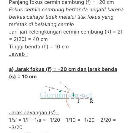
Panjang fokus cermin cembung (f) = -20 cm
Fokus cermin cembung bertanda negatif karena
berkas cahaya tidak melalui titik fokus yang
terletak di belakang cermin
Jari-jari kelengkungan cermin cembung (R) = 2f
= 2(20) = 40 cm
Tinggi benda (h) = 10 cm
Jawab :
a) Jarak fokus (f) = -20 cm dan jarak benda
(s) = 10 cm
Jarak bayangan (s’) :
1/s’ = 1/f – 1/s = -1/20 – 1/10 = -1/20 – 2/20 =
-3/20