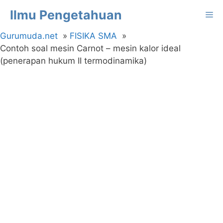
Langsung
Ilmu Pengetahuan
Me
ke
isi
Gurumuda.net
FISIKA SMA
Contoh soal mesin Carnot – mesin kalor ideal
(penerapan hukum II termodinamika)