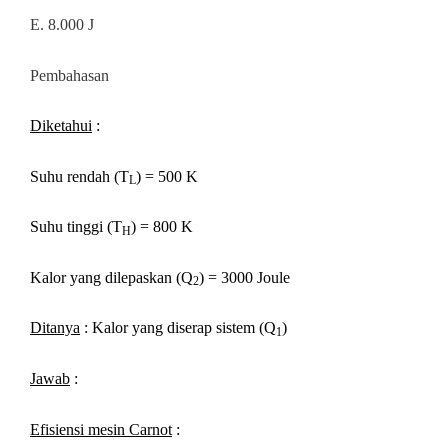
E. 8.000 J
Pembahasan
Diketahui
:
Suhu rendah (T
) = 500 K
L
Suhu tinggi (T
) = 800 K
H
Kalor yang dilepaskan (Q
) = 3000 Joule
2
Ditanya
: Kalor yang diserap sistem (Q
)
1
Jawab
:
Efisiensi mesin Carnot
: