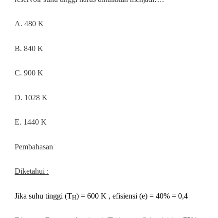
A. 480 K
B. 840 K
C. 900 K
D. 1028 K
E. 1440 K
Pembahasan
Diketahui :
Jika suhu tinggi (T
) = 600 K , efisiensi (e) = 40% = 0,4
H