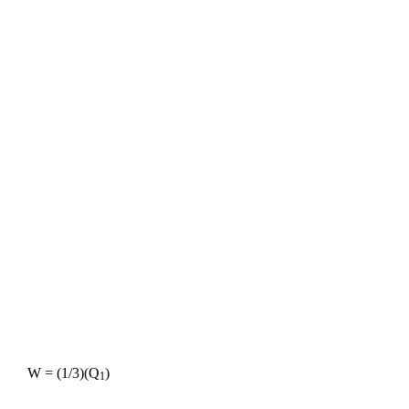
W = (1/3)(Q
)
1