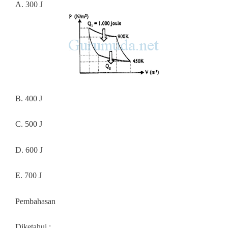
A. 300 J
B. 400 J
C. 500 J
D. 600 J
E. 700 J
Pembahasan
Diketahui :