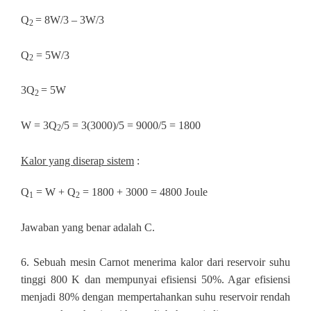
Q
= 8W/3 – 3W/3
2
Q
= 5W/3
2
3Q
= 5W
2
W = 3Q
/5 = 3(3000)/5 = 9000/5 = 1800
2
Kalor yang diserap sistem
:
Q
= W + Q
= 1800 + 3000 = 4800 Joule
1
2
Jawaban yang benar adalah C.
6
.
Sebuah mesin Carnot menerima kalor dari reservoir suhu
tinggi 800 K dan mempunyai efisiensi 50%. Agar efisiensi
menjadi 80% dengan mempertahankan suhu reservoir rendah