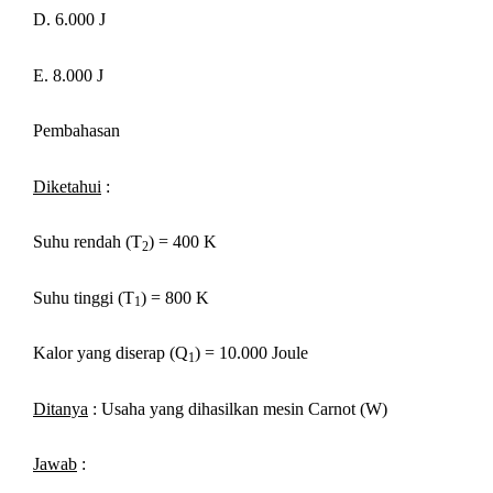
D. 6.000 J
E. 8.000 J
Pembahasan
Diketahui
:
Suhu rendah (T
) = 400 K
2
Suhu tinggi (T
) = 800 K
1
Kalor yang diserap (Q
) = 10.000 Joule
1
Ditanya
: Usaha yang dihasilkan mesin Carnot (W)
Jawab
: