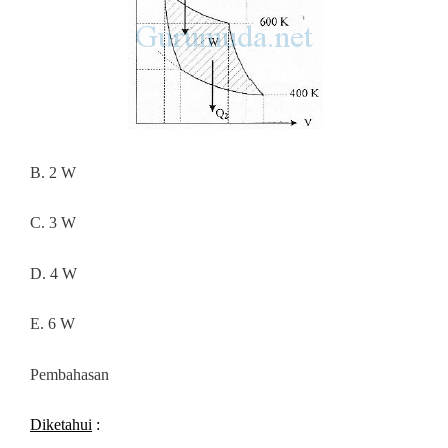
B. 2 W
C. 3 W
D. 4 W
E. 6 W
Pembahasan
Diketahui
: