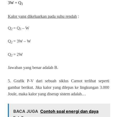
3W = Q
1
Kalor yang dikeluarkan pada suhu rendah
:
Q
= Q
– W
2
1
Q
= 3W – W
2
Q
= 2W
2
Jawaban yang benar adalah B.
5.
Grafik P-V dari sebuah siklus Carnot terlihat seperti
gambar berikut. Jika kalor yang dilepas ke lingkungan 3.000
Joule, maka kalor yang diserap sistem adalah…
BACA JUGA
Contoh soal energi dan daya