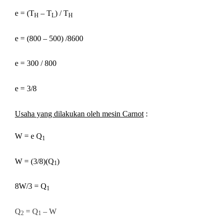
e = (T
– T
) / T
H
L
H
e = (800 – 500) /8600
e = 300 / 800
e = 3/8
Usaha yang dilakukan oleh mesin Carnot
:
W = e Q
1
W = (3/8)(Q
)
1
8W/3 = Q
1
Q
= Q
– W
2
1