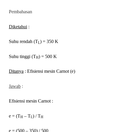
Pembahasan
Diketahui
:
Suhu rendah (T
) = 350 K
L
Suhu tinggi (T
) = 500 K
H
Ditanya
: Efisiensi mesin Carnot (e)
Jawab
:
Efisiensi mesin Carnot :
e = (T
– T
) / T
H
L
H
e = (500 – 350) / 500