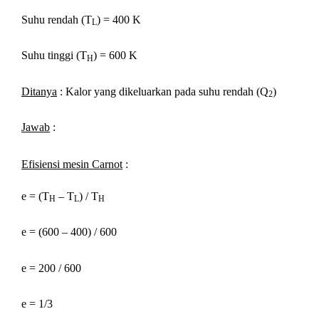
Suhu rendah (T
) = 400 K
L
Suhu tinggi (T
) = 600 K
H
Ditanya
: Kalor yang dikeluarkan pada suhu rendah (Q
)
2
Jawab
:
Efisiensi mesin Carnot
:
e = (T
– T
) / T
H
L
H
e = (600 – 400) / 600
e = 200 / 600
e = 1/3