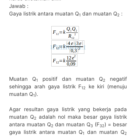
Jawab :
Gaya listrik antara muatan Q
dan muatan Q
:
1
2
Muatan Q
positif dan muatan Q
negatif
1
2
sehingga arah gaya listrik F
ke kiri (menuju
12
muatan Q
).
1
Agar resultan gaya listrik yang bekerja pada
muatan Q
adalah nol maka besar gaya listrik
2
antara muatan Q
dan muatan Q
(F
) = besar
2
3
32
gaya listrik antara muatan Q
dan muatan Q
1
2