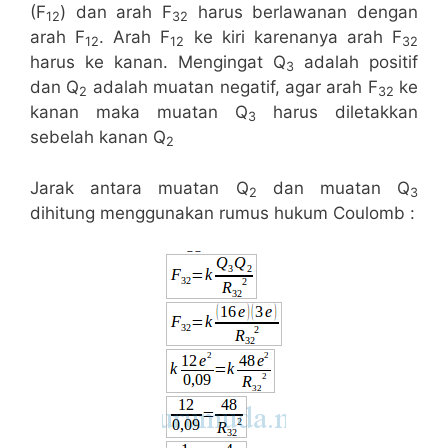
(F
) dan arah F
harus berlawanan dengan
12
32
arah F
. Arah F
ke kiri karenanya arah F
12
12
32
harus ke kanan. Mengingat Q
adalah positif
3
dan Q
adalah muatan negatif, agar arah F
ke
2
32
kanan maka muatan Q
harus diletakkan
3
sebelah kanan Q
2
Jarak antara muatan Q
dan muatan Q
2
3
dihitung menggunakan rumus hukum Coulomb :