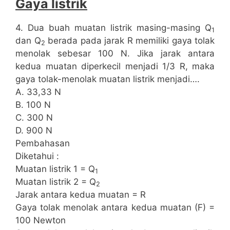
Gaya listrik
4. Dua buah muatan listrik masing-masing Q
1
dan Q
berada pada jarak R memiliki gaya tolak
2
menolak sebesar 100 N. Jika jarak antara
kedua muatan diperkecil menjadi 1/3 R, maka
gaya tolak-menolak muatan listrik menjadi….
A. 33,33 N
B. 100 N
C. 300 N
D. 900 N
Pembahasan
Diketahui :
Muatan listrik 1 = Q
1
Muatan listrik 2 = Q
2
Jarak antara kedua muatan = R
Gaya tolak menolak antara kedua muatan (F) =
100 Newton