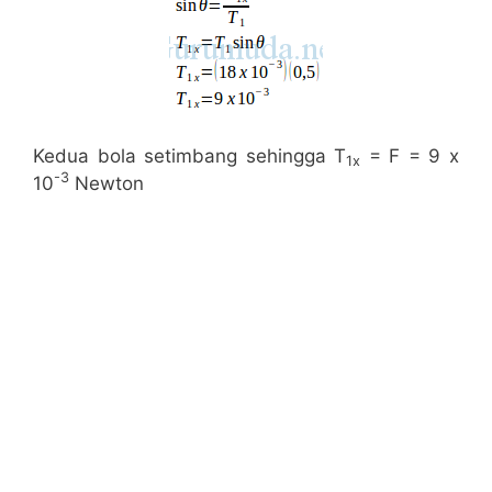
Kedua bola setimbang sehingga T
= F = 9 x
1x
-3
10
Newton