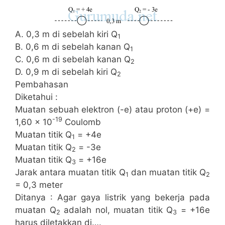
A. 0,3 m di sebelah kiri Q
1
B. 0,6 m di sebelah kanan Q
1
C. 0,6 m di sebelah kanan Q
2
D. 0,9 m di sebelah kiri Q
2
Pembahasan
Diketahui :
Muatan sebuah elektron (-e) atau proton (+e) =
-19
1,60 x 10
Coulomb
Muatan titik Q
= +4e
1
Muatan titik Q
= -3e
2
Muatan titik Q
= +16e
3
Jarak antara muatan titik Q
dan muatan titik Q
1
2
= 0,3 meter
Ditanya : Agar gaya listrik yang bekerja pada
muatan Q
adalah nol, muatan titik Q
= +16e
2
3
harus diletakkan di….