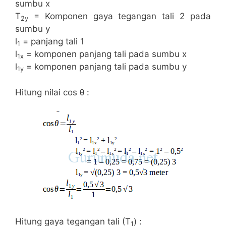
sumbu x
T
= Komponen gaya tegangan tali 2 pada
2y
sumbu y
l
= panjang tali 1
1
l
= komponen panjang tali pada sumbu x
1x
l
= komponen panjang tali pada sumbu y
1y
Hitung nilai cos θ :
Hitung gaya tegangan tali (T
) :
1