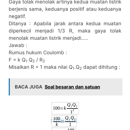
Gaya tolak menolak artinya kedua muatan listrik
berjenis sama, keduanya positif atau keduanya
negatif.
Ditanya : Apabila jarak antara kedua muatan
diperkecil menjadi 1/3 R, maka gaya tolak
menolak muatan listrik menjadi…..
Jawab :
Rumus hukum Coulomb :
F = k Q
Q
/ R
1
2
2
Misalkan R = 1 maka nilai Q
.Q
dapat dihitung :
1
2
BACA JUGA
Soal besaran dan satuan