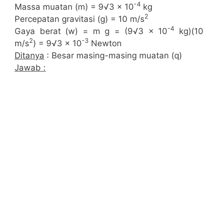
-4
Massa muatan (m) = 9√3 x 10
kg
2
Percepatan gravitasi (g) = 10 m/s
-4
Gaya berat (w) = m g = (9√3 x 10
kg)(10
2
-3
m/s
) = 9√3 x 10
Newton
Ditanya
: Besar masing-masing muatan (q)
Jawab :