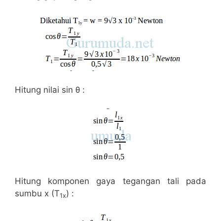
Hitung nilai sin θ :
Hitung komponen gaya tegangan tali pada
sumbu x (T
) :
1x