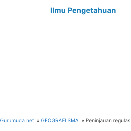
Langsung
Ilmu Pengetahuan
ke
isi
Gurumuda.net
GEOGRAFI SMA
Peninjauan regulas