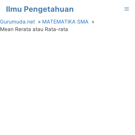
Langsung
Ilmu Pengetahuan
Me
ke
isi
Gurumuda.net
MATEMATIKA SMA
Mean Rerata atau Rata-rata