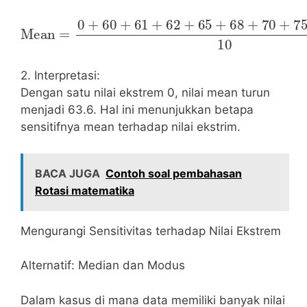
Mean
=
0
+
60
+
85
61
+
90
+
62
10
+
=
65
63.6
+
68
+
70
+
75
+
2. Interpretasi:
Dengan satu nilai ekstrem 0, nilai mean turun
menjadi 63.6. Hal ini menunjukkan betapa
sensitifnya mean terhadap nilai ekstrim.
BACA JUGA
Contoh soal pembahasan
Rotasi matematika
Mengurangi Sensitivitas terhadap Nilai Ekstrem
Alternatif: Median dan Modus
Dalam kasus di mana data memiliki banyak nilai