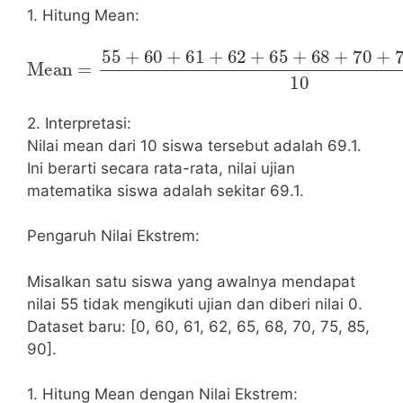
1. Hitung Mean:
Mean
=
55
+
60
85
+
+
61
90
+
62
10
=
+
69.1
65
+
68
+
70
+
75
+
2. Interpretasi:
Nilai mean dari 10 siswa tersebut adalah 69.1.
Ini berarti secara rata-rata, nilai ujian
matematika siswa adalah sekitar 69.1.
Pengaruh Nilai Ekstrem:
Misalkan satu siswa yang awalnya mendapat
nilai 55 tidak mengikuti ujian dan diberi nilai 0.
Dataset baru: [0, 60, 61, 62, 65, 68, 70, 75, 85,
90].
1. Hitung Mean dengan Nilai Ekstrem: