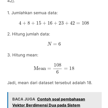
42].
1. Jumlahkan semua data:
4
+
8
+
15
+
16
+
23
+
42
=
108
2. Hitung jumlah data:
N
=
6
3. Hitung mean:
Mean
=
108
6
=
18
Jadi, mean dari dataset tersebut adalah 18.
BACA JUGA
Contoh soal pembahasan
Vektor Berdimensi Dua pada Sistem