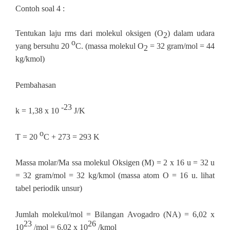
Contoh soal 4 :
Tentukan laju rms dari molekul oksigen (O
) dalam udara
2
o
yang bersuhu 20
C. (massa molekul O
= 32 gram/mol = 44
2
kg/kmol)
Pembahasan
‐23
k = 1,38 x 10
J/K
o
T = 20
C + 273 = 293 K
Massa molar/Ma ssa molekul Oksigen (M) = 2 x 16 u = 32 u
= 32 gram/mol = 32 kg/kmol (massa atom O = 16 u. lihat
tabel periodik unsur)
Jumlah molekul/mol = Bilangan Avogadro (NA) = 6,02 x
23
26
10
/mol = 6,02 x 10
/kmol