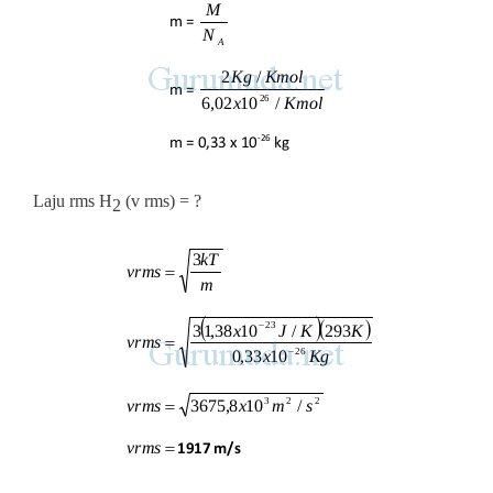
Laju rms H
(v rms) = ?
2