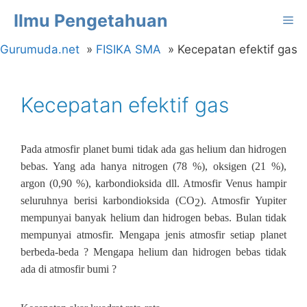
Langsung
Ilmu Pengetahuan
Me
ke
isi
Gurumuda.net
FISIKA SMA
Kecepatan efektif gas
Kecepatan efektif gas
Pada atmosfir planet bumi tidak ada gas helium dan hidrogen
bebas. Yang ada hanya nitrogen (78 %), oksigen (21 %),
argon (0,90 %), karbondioksida dll. Atmosfir Venus hampir
seluruhnya berisi karbondioksida (CO
). Atmosfir Yupiter
2
mempunyai banyak helium dan hidrogen bebas. Bulan tidak
mempunyai atmosfir. Mengapa jenis atmosfir setiap planet
berbeda‐beda ? Mengapa helium dan hidrogen bebas tidak
ada di atmosfir bumi ?