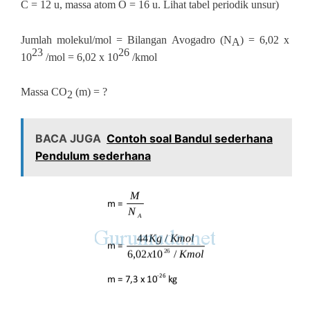
C = 12 u, massa atom O = 16 u. Lihat tabel periodik unsur)
Jumlah molekul/mol = Bilangan Avogadro (N
) = 6,02 x
A
23
26
10
/mol = 6,02 x 10
/kmol
Massa CO
(m) = ?
2
BACA JUGA
Contoh soal Bandul sederhana
Pendulum sederhana