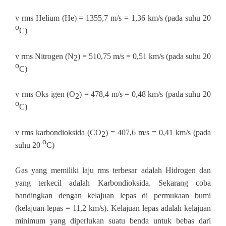
v rms Helium (He) = 1355,7 m/s = 1,36 km/s (pada suhu 20
o
C)
v rms Nitrogen (N
) = 510,75 m/s = 0,51 km/s (pada suhu 20
2
o
C)
v rms Oks igen (O
) = 478,4 m/s = 0,48 km/s (pada suhu 20
2
o
C)
v rms karbondioksida (CO
) = 407,6 m/s = 0,41 km/s (pada
2
o
suhu 20
C)
Gas yang memiliki laju rms terbesar adalah Hidrogen dan
yang terkecil adalah Karbondioksida. Sekarang coba
bandingkan dengan kelajuan lepas di permukaan bumi
(kelajuan lepas = 11,2 km/s). Kelajuan lepas adalah kelajuan
minimum yang diperlukan suatu benda untuk bebas dari