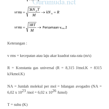
Keterangan :
v rms = kecepatan atau laju akar kuadrat rata‐rata (m/s)
R = Konstanta gas universal (R = 8,315 J/mol.K = 8315
kJ/kmol.K)
NA = Jumlah molekul per mol = bilangan avogadro (NA =
23
26
6,02 x 10
/mol = 6,02 x 10
/kmol)
T = suhu (K)