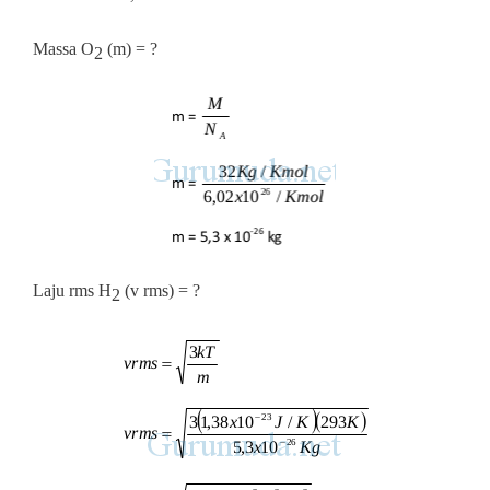
Massa O
(m) = ?
2
Laju rms H
(v rms) = ?
2