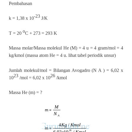
Pembahasan
‐23
k = 1,38 x 10
J/K
o
T = 20
C + 273 = 293 K
Massa molar/Massa molekul He (M) = 4 u = 4 gram/mol = 4
kg/kmol (massa atom He = 4 u. lihat tabel periodik unsur)
Jumlah molekul/mol = Bilangan Avogadro (N A ) = 6,02 x
23
26
10
/mol = 6,02 x 10
/kmol
Massa He (m) = ?