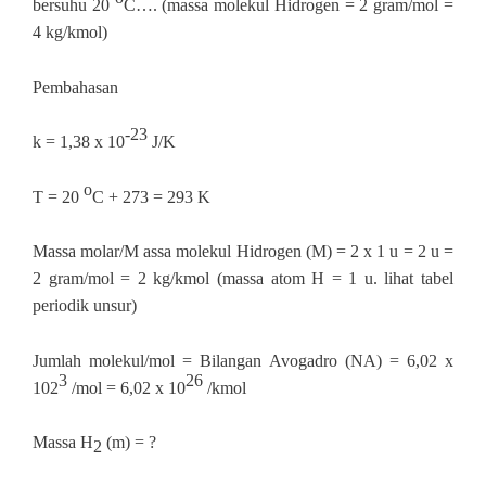
bersuhu 20
C…. (massa molekul Hidrogen = 2 gram/mol =
4 kg/kmol)
Pembahasan
‐23
k = 1,38 x 10
J/K
o
T = 20
C + 273 = 293 K
Massa molar/M assa molekul Hidrogen (M) = 2 x 1 u = 2 u =
2 gram/mol = 2 kg/kmol (massa atom H = 1 u. lihat tabel
periodik unsur)
Jumlah molekul/mol = Bilangan Avogadro (NA) = 6,02 x
3
26
102
/mol = 6,02 x 10
/kmol
Massa H
(m) = ?
2