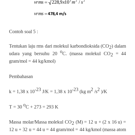
Contoh soal 5 :
Tentukan laju rms dari molekul karbondioksida (CO
) dalam
2
o
udara yang bersuhu 20
C. (massa molekul CO
= 44
2
gram/mol = 44 kg/kmol)
Pembahasan
‐23
‐23
2
2
k = 1,38 x 10
J/K = 1,38 x 10
(kg m
/s
)/K
o
T = 30
C + 273 = 293 K
Massa molar/Massa molekul CO
(M) = 12 u + (2 x 16 u) =
2
12 u + 32 u = 44 u = 44 gram/mol = 44 kg/kmol (massa atom