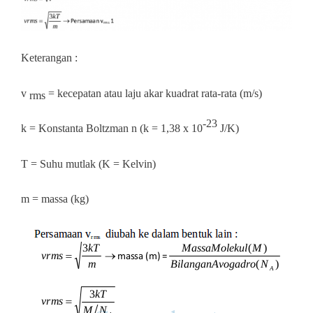
Keterangan :
v
= kecepatan atau laju akar kuadrat rata‐rata (m/s)
rms
‐23
k = Konstanta Boltzman n (k = 1,38 x 10
J/K)
T = Suhu mutlak (K = Kelvin)
m = massa (kg)