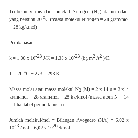
Tentukan v rms dari molekul Nitrogen (N
) dalam udara
2
o
yang bersuhu 20
C (massa molekul Nitrogen = 28 gram/mol
= 28 kg/kmol)
Pembahasan
‐23
‐23
2
2
k = 1,38 x 10
J/K = 1,38 x 10
(kg m
/s
)/K
o
T = 20
C + 273 = 293 K
Massa molar atau massa molekul N
(M) = 2 x 14 u = 2 x14
2
gram/mol = 28 gram/mol = 28 kg/kmol (massa atom N = 14
u. lihat tabel periodik unsur)
Jumlah molekul/mol = Bilangan Avogadro (NA) = 6,02 x
23
26
10
/mol = 6,02 x 10
/kmol