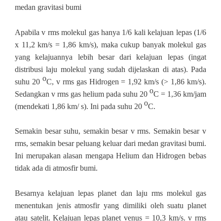
medan gravitasi bumi
Apabila v rms molekul gas hanya 1/6 kali kelajuan lepas (1/6
x 11,2 km/s = 1,86 km/s), maka cukup banyak molekul gas
yang kelajuannya lebih besar dari kelajuan lepas (ingat
distribusi laju molekul yang sudah dijelaskan di atas). Pada
o
suhu 20
C, v rms gas Hidrogen = 1,92 km/s (> 1,86 km/s).
o
Sedangkan v rms gas helium pada suhu 20
C = 1,36 km/jam
o
(mendekati 1,86 km/ s). Ini pada suhu 20
C.
Semakin besar suhu, semakin besar v rms. Semakin besar v
rms, semakin besar peluang keluar dari medan gravitasi bumi.
Ini merupakan alasan mengapa Helium dan Hidrogen bebas
tidak ada di atmosfir bumi.
Besarnya kelajuan lepas planet dan laju rms molekul gas
menentukan jenis atmosfir yang dimiliki oleh suatu planet
atau satelit. Kelajuan lepas planet venus = 10,3 km/s. v rms