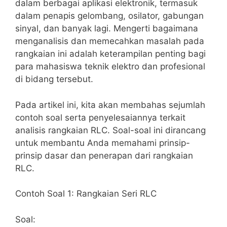
dalam berbagai aplikasi elektronik, termasuk
dalam penapis gelombang, osilator, gabungan
sinyal, dan banyak lagi. Mengerti bagaimana
menganalisis dan memecahkan masalah pada
rangkaian ini adalah keterampilan penting bagi
para mahasiswa teknik elektro dan profesional
di bidang tersebut.
Pada artikel ini, kita akan membahas sejumlah
contoh soal serta penyelesaiannya terkait
analisis rangkaian RLC. Soal-soal ini dirancang
untuk membantu Anda memahami prinsip-
prinsip dasar dan penerapan dari rangkaian
RLC.
Contoh Soal 1: Rangkaian Seri RLC
Soal: