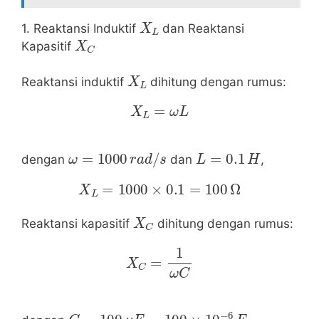
X
L
1. Reaktansi Induktif
dan Reaktansi
X
C
Kapasitif
X
L
Reaktansi induktif
dihitung dengan rumus:
X
L
=
ω
L
ω
=
1000
r
a
d
/
s
L
=
0.1
H
dengan
dan
,
X
L
=
1000
×
0.1
=
100
Ω
X
C
Reaktansi kapasitif
dihitung dengan rumus:
X
C
=
1
ω
C
C
=
100
μ
F
=
100
×
10
−
6
F