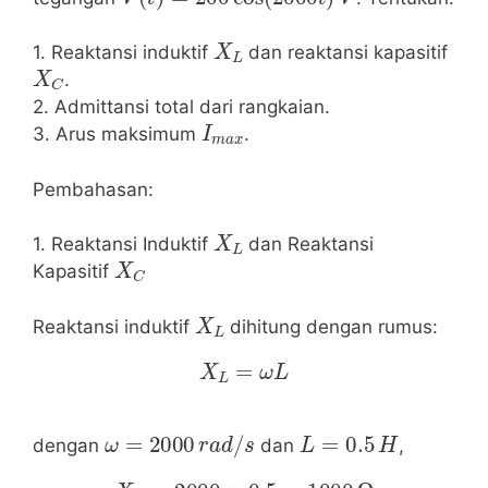
X
L
1. Reaktansi induktif
dan reaktansi kapasitif
X
C
.
2. Admittansi total dari rangkaian.
I
m
a
x
3. Arus maksimum
.
Pembahasan:
X
L
1. Reaktansi Induktif
dan Reaktansi
X
C
Kapasitif
X
L
Reaktansi induktif
dihitung dengan rumus:
X
L
=
ω
L
ω
=
2000
r
a
d
/
s
L
=
0.5
H
dengan
dan
,
X
L
=
2000
×
0.5
=
1000
Ω