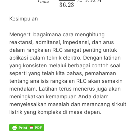
Kesimpulan
Mengerti bagaimana cara menghitung
reaktansi, admitansi, impedansi, dan arus
dalam rangkaian RLC sangat penting untuk
aplikasi dalam teknik elektro. Dengan latihan
yang konsisten melalui berbagai contoh soal
seperti yang telah kita bahas, pemahaman
tentang analisis rangkaian RLC akan semakin
mendalam. Latihan terus menerus juga akan
meningkatkan kemampuan Anda dalam
menyelesaikan masalah dan merancang sirkuit
listrik yang kompleks di masa depan.