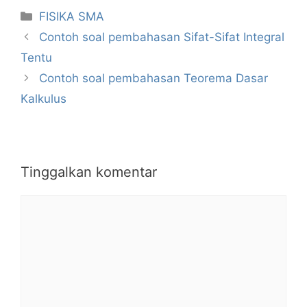
Kategori
FISIKA SMA
Contoh soal pembahasan Sifat-Sifat Integral
Tentu
Contoh soal pembahasan Teorema Dasar
Kalkulus
Tinggalkan komentar
Komentar