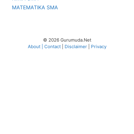
MATEMATIKA SMA
© 2026 Gurumuda.Net
About
|
Contact
|
Disclaimer
|
Privacy