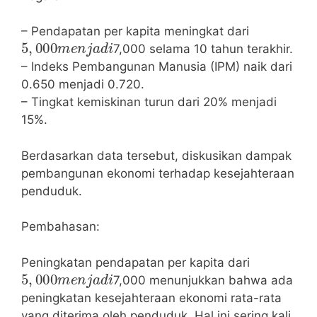
– Pendapatan per kapita meningkat dari
5
,
000
m
e
n
j
a
d
i
7,000 selama 10 tahun terakhir.
– Indeks Pembangunan Manusia (IPM) naik dari
0.650 menjadi 0.720.
– Tingkat kemiskinan turun dari 20% menjadi
15%.
Berdasarkan data tersebut, diskusikan dampak
pembangunan ekonomi terhadap kesejahteraan
penduduk.
Pembahasan:
Peningkatan pendapatan per kapita dari
5
,
000
m
e
n
j
a
d
i
7,000 menunjukkan bahwa ada
peningkatan kesejahteraan ekonomi rata-rata
yang diterima oleh penduduk. Hal ini sering kali