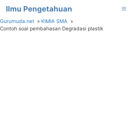
Langsung
Ilmu Pengetahuan
Me
ke
isi
Gurumuda.net
KIMIA SMA
Contoh soal pembahasan Degradasi plastik