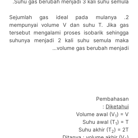
Suhu gas berubah menjadi 3 kali suhu semula.
2. Sejumlah gas ideal pada mulanya
mempunyai volume V dan suhu T. Jika gas
tersebut mengalami proses isobarik sehingga
suhunya menjadi 2 kali suhu semula maka
volume gas berubah menjadi…
Pembahasan
:
Diketahui
Volume awal (V
) = V
1
Suhu awal (T
) = T
1
Suhu akhir (T
) = 2T
2
Ditanya
: volume akhir (V
)