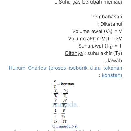
Suhu gas berubah menjadi…
Pembahasan
:
Diketahui
Volume awal (V
) = V
1
Volume akhir (V
) = 3V
2
Suhu awal (T
) = T
1
Ditanya
: suhu akhir (T
)
2
:
Jawab
Hukum Charles (proses isobarik atau tekanan
:
konstan)