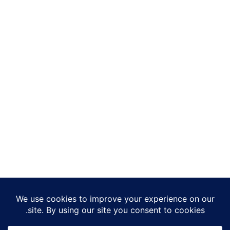
© 2026 Gurumuda.Net
About
|
Contact
|
Disclaimer
|
Privacy