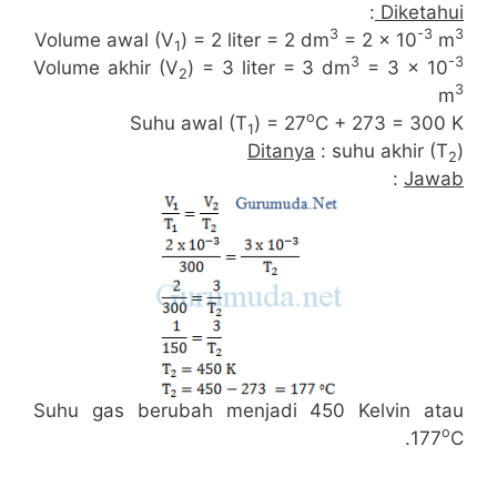
:
Diketahui
3
-3
3
Volume awal (V
) = 2 liter = 2 dm
= 2 x 10
m
1
3
-3
Volume akhir (V
) = 3 liter = 3 dm
= 3 x 10
2
3
m
o
Suhu awal (T
) = 27
C + 273 = 300 K
1
Ditanya
: suhu akhir (T
)
2
:
Jawab
Suhu gas berubah menjadi 450 Kelvin atau
o
177
C.