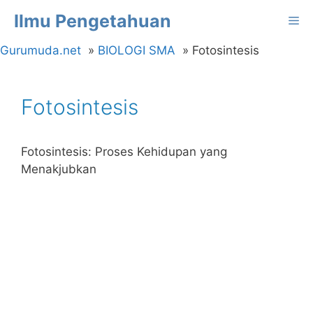
Langsung
Ilmu Pengetahuan
Me
ke
isi
Gurumuda.net
BIOLOGI SMA
Fotosintesis
Fotosintesis
Fotosintesis: Proses Kehidupan yang
Menakjubkan