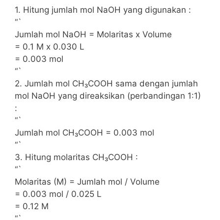
1. Hitung jumlah mol NaOH yang digunakan :
“`
Jumlah mol NaOH = Molaritas x Volume
= 0.1 M x 0.030 L
= 0.003 mol
“`
2. Jumlah mol CH₃COOH sama dengan jumlah
mol NaOH yang direaksikan (perbandingan 1:1)
:
“`
Jumlah mol CH₃COOH = 0.003 mol
“`
3. Hitung molaritas CH₃COOH :
“`
Molaritas (M) = Jumlah mol / Volume
= 0.003 mol / 0.025 L
= 0.12 M
“`