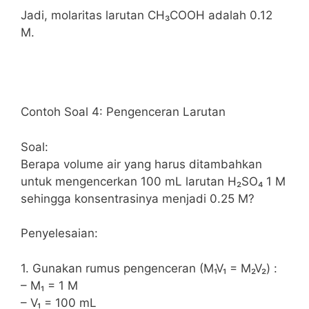
Jadi, molaritas larutan CH₃COOH adalah 0.12
M.
Contoh Soal 4: Pengenceran Larutan
Soal:
Berapa volume air yang harus ditambahkan
untuk mengencerkan 100 mL larutan H₂SO₄ 1 M
sehingga konsentrasinya menjadi 0.25 M?
Penyelesaian:
1. Gunakan rumus pengenceran (M₁V₁ = M₂V₂) :
– M₁ = 1 M
– V₁ = 100 mL