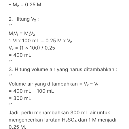
– M₂ = 0.25 M
2. Hitung V₂ :
“`
M₁V₁ = M₂V₂
1 M x 100 mL = 0.25 M x V₂
V₂ = (1 x 100) / 0.25
= 400 mL
“`
3. Hitung volume air yang harus ditambahkan :
“`
Volume air yang ditambahkan = V₂ – V₁
= 400 mL – 100 mL
= 300 mL
“`
Jadi, perlu menambahkan 300 mL air untuk
mengencerkan larutan H₂SO₄ dari 1 M menjadi
0.25 M.