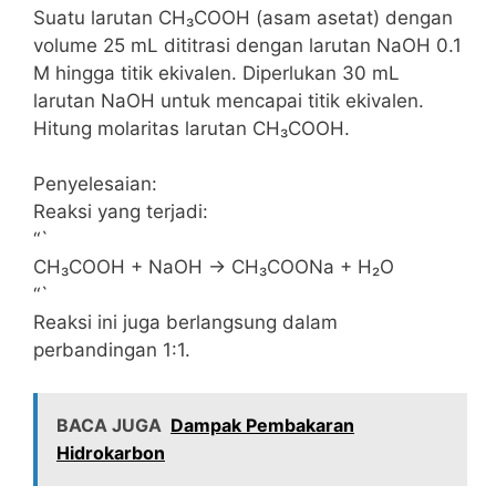
Suatu larutan CH₃COOH (asam asetat) dengan
volume 25 mL dititrasi dengan larutan NaOH 0.1
M hingga titik ekivalen. Diperlukan 30 mL
larutan NaOH untuk mencapai titik ekivalen.
Hitung molaritas larutan CH₃COOH.
Penyelesaian:
Reaksi yang terjadi:
“`
CH₃COOH + NaOH → CH₃COONa + H₂O
“`
Reaksi ini juga berlangsung dalam
perbandingan 1:1.
BACA JUGA
Dampak Pembakaran
Hidrokarbon