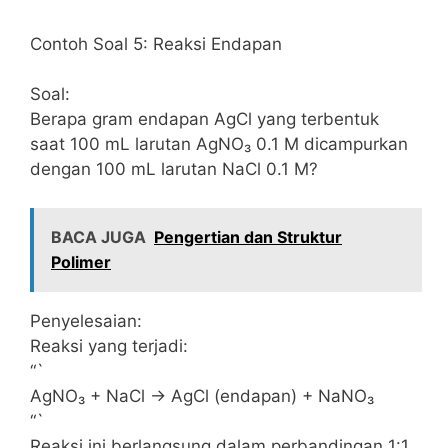
Contoh Soal 5: Reaksi Endapan
Soal:
Berapa gram endapan AgCl yang terbentuk
saat 100 mL larutan AgNO₃ 0.1 M dicampurkan
dengan 100 mL larutan NaCl 0.1 M?
BACA JUGA
Pengertian dan Struktur
Polimer
Penyelesaian:
Reaksi yang terjadi:
“`
AgNO₃ + NaCl → AgCl (endapan) + NaNO₃
“`
Reaksi ini berlangsung dalam perbandingan 1:1.