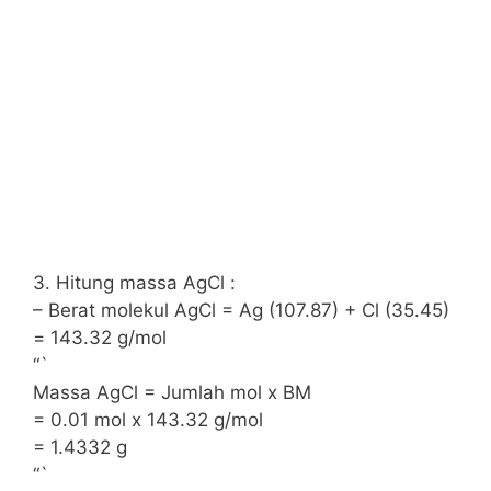
3. Hitung massa AgCl :
– Berat molekul AgCl = Ag (107.87) + Cl (35.45)
= 143.32 g/mol
“`
Massa AgCl = Jumlah mol x BM
= 0.01 mol x 143.32 g/mol
= 1.4332 g
“`