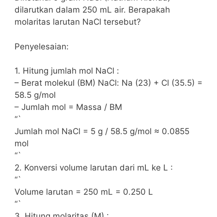
dilarutkan dalam 250 mL air. Berapakah
molaritas larutan NaCl tersebut?
Penyelesaian:
1. Hitung jumlah mol NaCl :
– Berat molekul (BM) NaCl: Na (23) + Cl (35.5) =
58.5 g/mol
– Jumlah mol = Massa / BM
“`
Jumlah mol NaCl = 5 g / 58.5 g/mol ≈ 0.0855
mol
“`
2. Konversi volume larutan dari mL ke L :
“`
Volume larutan = 250 mL = 0.250 L
“`
3. Hitung molaritas (M) :