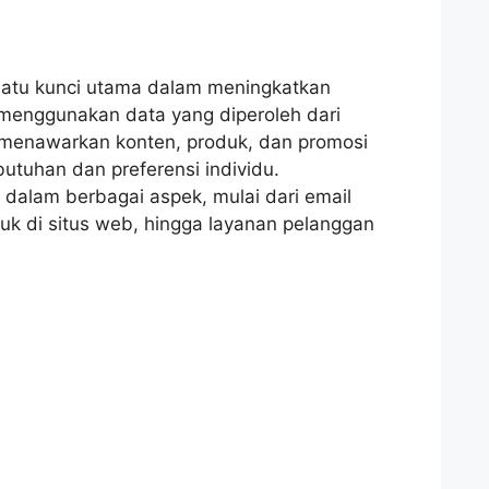
 satu kunci utama dalam meningkatkan
 menggunakan data yang diperoleh dari
 menawarkan konten, produk, dan promosi
utuhan dan preferensi individu.
n dalam berbagai aspek, mulai dari email
uk di situs web, hingga layanan pelanggan