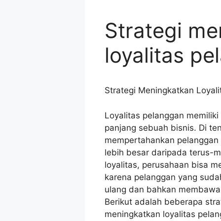
Strategi me
loyalitas p
Strategi Meningkatkan Loyal
Loyalitas pelanggan memilik
panjang sebuah bisnis. Di te
mempertahankan pelanggan 
lebih besar daripada terus-
loyalitas, perusahaan bisa 
karena pelanggan yang suda
ulang dan bahkan membawa p
Berikut adalah beberapa st
meningkatkan loyalitas pelan