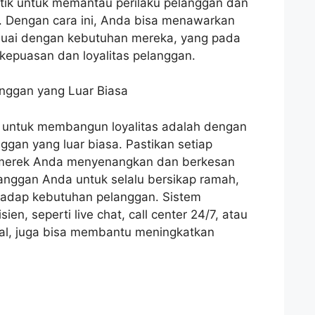
itik untuk memantau perilaku pelanggan dan
. Dengan cara ini, Anda bisa menawarkan
suai dengan kebutuhan mereka, yang pada
kepuasan dan loyalitas pelanggan.
nggan yang Luar Biasa
if untuk membangun loyalitas adalah dengan
gan yang luar biasa. Pastikan setiap
 merek Anda menyenangkan dan berkesan
elanggan Anda untuk selalu bersikap ramah,
adap kebutuhan pelanggan. Sistem
en, seperti live chat, call center 24/7, atau
al, juga bisa membantu meningkatkan