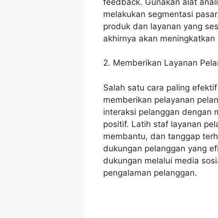
feedback. Gunakan alat anal
melakukan segmentasi pasar
produk dan layanan yang se
akhirnya akan meningkatkan 
2. Memberikan Layanan Pela
Salah satu cara paling efekt
memberikan pelayanan pelang
interaksi pelanggan dengan
positif. Latih staf layanan p
membantu, dan tanggap terh
dukungan pelanggan yang efisi
dukungan melalui media sosi
pengalaman pelanggan.