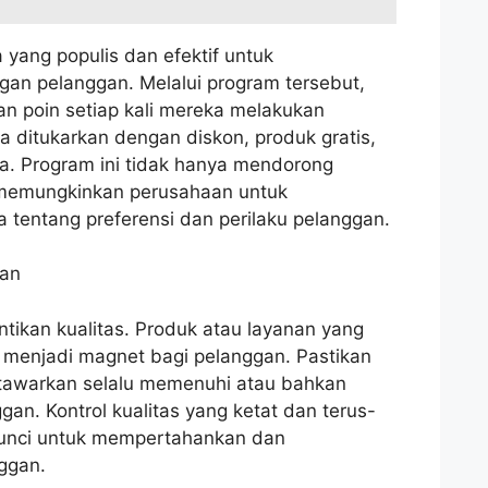
 yang populis dan efektif untuk
an pelanggan. Melalui program tersebut,
n poin setiap kali mereka melakukan
a ditukarkan dengan diskon, produk gratis,
ya. Program ini tidak hanya mendorong
a memungkinkan perusahaan untuk
tentang preferensi dan perilaku pelanggan.
nan
tikan kualitas. Produk atau layanan yang
lu menjadi magnet bagi pelanggan. Pastikan
 tawarkan selalu memenuhi atau bahkan
an. Kontrol kualitas yang ketat dan terus-
kunci untuk mempertahankan dan
ggan.