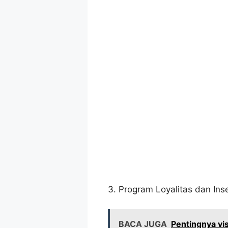
3. Program Loyalitas dan Inse
BACA JUGA
Pentingnya vis