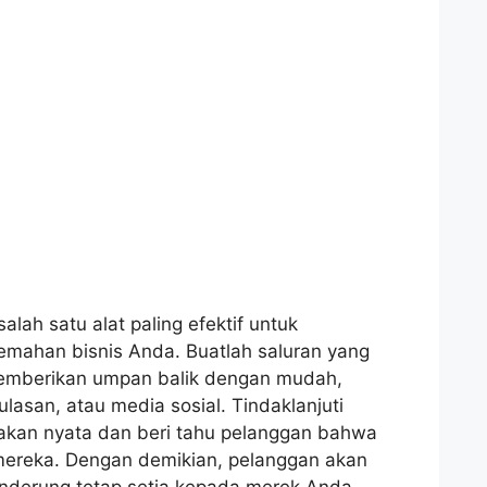
lah satu alat paling efektif untuk
mahan bisnis Anda. Buatlah saluran yang
mberikan umpan balik dengan mudah,
 ulasan, atau media sosial. Tindaklanjuti
akan nyata dan beri tahu pelanggan bahwa
ereka. Dengan demikian, pelanggan akan
enderung tetap setia kepada merek Anda.