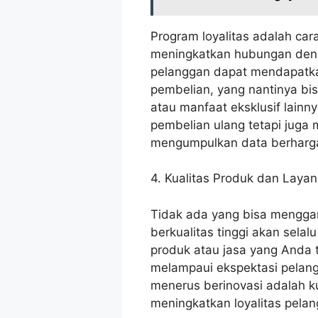
Program loyalitas adalah cara
meningkatkan hubungan deng
pelanggan dapat mendapatka
pembelian, yang nantinya bis
atau manfaat eksklusif lainn
pembelian ulang tetapi jug
mengumpulkan data berharga 
4. Kualitas Produk dan Laya
Tidak ada yang bisa menggan
berkualitas tinggi akan sela
produk atau jasa yang Anda
melampaui ekspektasi pelangg
menerus berinovasi adalah 
meningkatkan loyalitas pelan