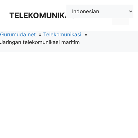
Langsung
ke
TELEKOMUNIKASI
Menu
isi
Gurumuda.net
Telekomunikasi
Jaringan telekomunikasi maritim