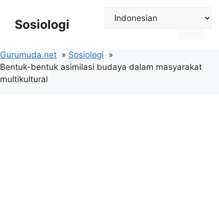
Langsung
ke
Sosiologi
Menu
isi
Gurumuda.net
Sosiologi
Bentuk-bentuk asimilasi budaya dalam masyarakat
multikultural