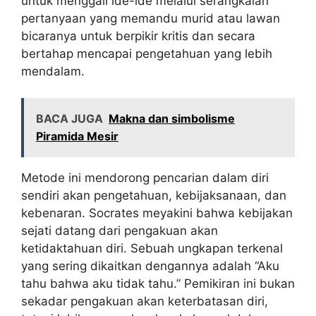
untuk menggali ide-ide melalui serangkaian
e
pertanyaan yang memandu murid atau lawan
bicaranya untuk berpikir kritis dan secara
o
bertahap mencapai pengetahuan yang lebih
mendalam.
BACA JUGA
Makna dan simbolisme
Piramida Mesir
Metode ini mendorong pencarian dalam diri
sendiri akan pengetahuan, kebijaksanaan, dan
kebenaran. Socrates meyakini bahwa kebijakan
sejati datang dari pengakuan akan
ketidaktahuan diri. Sebuah ungkapan terkenal
yang sering dikaitkan dengannya adalah “Aku
tahu bahwa aku tidak tahu.” Pemikiran ini bukan
sekadar pengakuan akan keterbatasan diri,