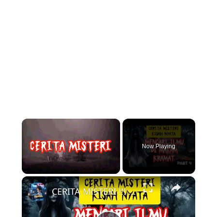
×
Now Playing
×
Unmute
CERITA MISTERI !!! kisah nyata mencari ilmu di makam keramat