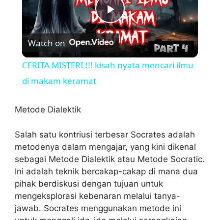
P
Watch on
l
CERITA MISTERI !!! kisah nyata mencari ilmu
a
di makam keramat
y
Metode Dialektik
Salah satu kontriusi terbesar Socrates adalah
V
metodenya dalam mengajar, yang kini dikenal
sebagai Metode Dialektik atau Metode Socratic.
i
Ini adalah teknik bercakap-cakap di mana dua
pihak berdiskusi dengan tujuan untuk
d
mengeksplorasi kebenaran melalui tanya-
jawab. Socrates menggunakan metode ini