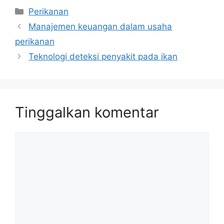
Kategori
Perikanan
Manajemen keuangan dalam usaha
perikanan
Teknologi deteksi penyakit pada ikan
Tinggalkan komentar
Komentar