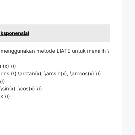
eksponensial
t menggunakan metode LIATE untuk memilih \
 (x) \))
ons (\( \arctan(x), \arcsin(x), \arccos(x) \))
\))
sin(x), \cos(x) \))
x \))