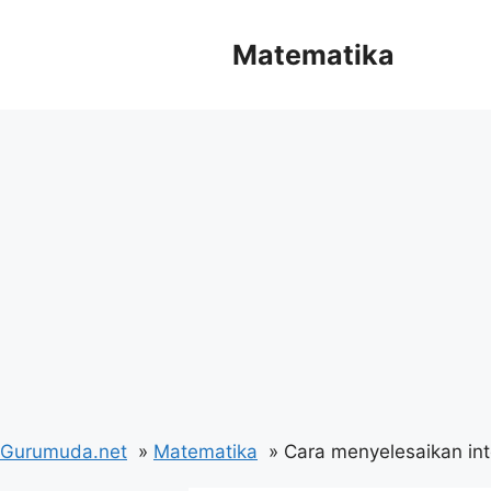
Langsung
ke
Matematika
isi
Gurumuda.net
Matematika
Cara menyelesaikan inte