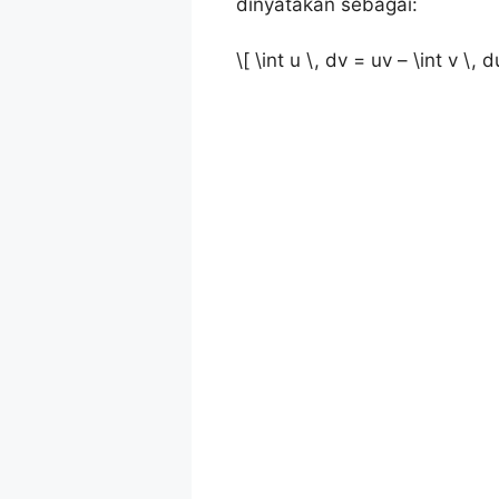
dinyatakan sebagai:
\[ \int u \, dv = uv – \int v \, d