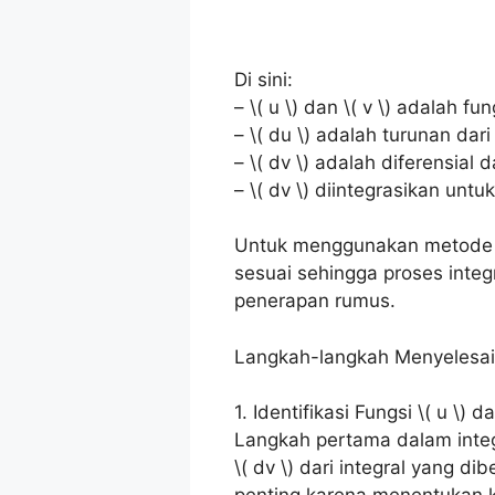
Di sini:
– \( u \) dan \( v \) adalah f
– \( du \) adalah turunan dari \
– \( dv \) adalah diferensial da
– \( dv \) diintegrasikan untu
Untuk menggunakan metode ini,
sesuai sehingga proses integ
penerapan rumus.
Langkah-langkah Menyelesaik
1. Identifikasi Fungsi \( u \) da
Langkah pertama dalam integr
\( dv \) dari integral yang dib