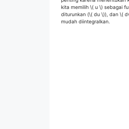
penting karena menentukan k
kita memilih \( u \) sebagai 
diturunkan (\( du \)), dan \(
mudah diintegralkan.