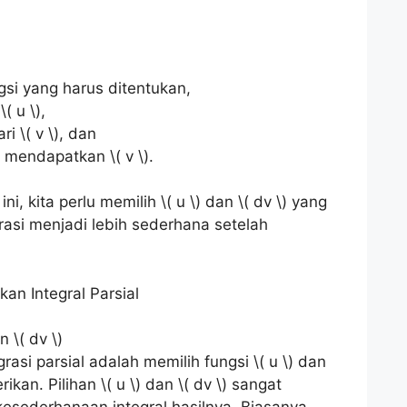
ungsi yang harus ditentukan,
( u \),
ri \( v \), dan
k mendapatkan \( v \).
 kita perlu memilih \( u \) dan \( dv \) yang
rasi menjadi lebih sederhana setelah
an Integral Parsial
n \( dv \)
asi parsial adalah memilih fungsi \( u \) dan
erikan. Pilihan \( u \) dan \( dv \) sangat