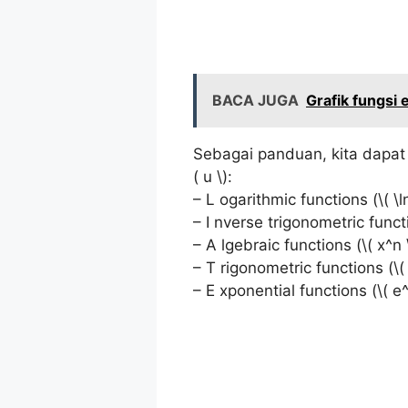
BACA JUGA
Grafik fungsi 
Sebagai panduan, kita dapa
( u \):
– L ogarithmic functions (\( \ln
– I nverse trigonometric functi
– A lgebraic functions (\( x^n 
– T rigonometric functions (\( \
– E xponential functions (\( e^