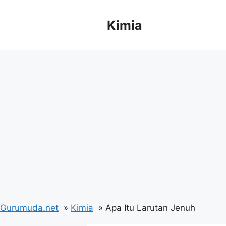
Langsung
ke
Kimia
isi
Gurumuda.net
Kimia
Apa Itu Larutan Jenuh