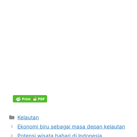
Kategori
Kelautan
Ekonomi biru sebagai masa depan kelautan
Potensi wisata bahari di Indonesia