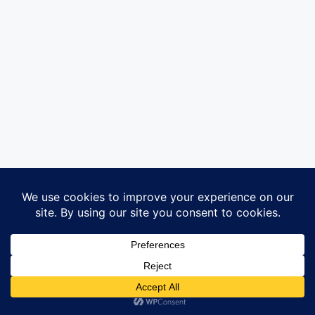
© 2026 Gurumuda.Net
About
|
Contact
|
Disclaimer
|
Privacy