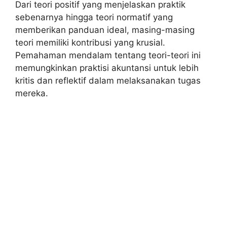
Dari teori positif yang menjelaskan praktik
sebenarnya hingga teori normatif yang
memberikan panduan ideal, masing-masing
teori memiliki kontribusi yang krusial.
Pemahaman mendalam tentang teori-teori ini
memungkinkan praktisi akuntansi untuk lebih
kritis dan reflektif dalam melaksanakan tugas
mereka.