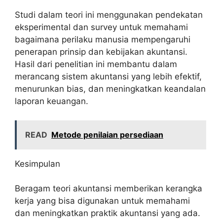
Studi dalam teori ini menggunakan pendekatan
eksperimental dan survey untuk memahami
bagaimana perilaku manusia mempengaruhi
penerapan prinsip dan kebijakan akuntansi.
Hasil dari penelitian ini membantu dalam
merancang sistem akuntansi yang lebih efektif,
menurunkan bias, dan meningkatkan keandalan
laporan keuangan.
READ
Metode penilaian persediaan
Kesimpulan
Beragam teori akuntansi memberikan kerangka
kerja yang bisa digunakan untuk memahami
dan meningkatkan praktik akuntansi yang ada.