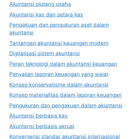
Akuntansi piutang usaha
Akuntansi kas dan setara kas
Pengakuan dan pengukuran aset dalam
akuntansi
Tantangan akuntansi keuangan modern
Digitalisasi sistem akuntansi
Peran teknologi dalam akuntansi keuangan
Penyajian laporan keuangan yang wajar
Konsep konservatisme dalam akuntansi
Konsep materialitas dalam laporan keuangan
Pengukuran dan pengakuan dalam akuntansi
Akuntansi berbasis kas
Akuntansi berbasis akrual
Konvergensi standar akuntansi internasional