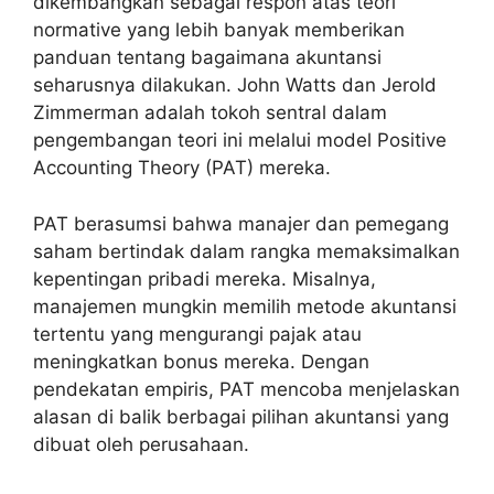
dikembangkan sebagai respon atas teori
normative yang lebih banyak memberikan
panduan tentang bagaimana akuntansi
seharusnya dilakukan. John Watts dan Jerold
Zimmerman adalah tokoh sentral dalam
pengembangan teori ini melalui model Positive
Accounting Theory (PAT) mereka.
PAT berasumsi bahwa manajer dan pemegang
saham bertindak dalam rangka memaksimalkan
kepentingan pribadi mereka. Misalnya,
manajemen mungkin memilih metode akuntansi
tertentu yang mengurangi pajak atau
meningkatkan bonus mereka. Dengan
pendekatan empiris, PAT mencoba menjelaskan
alasan di balik berbagai pilihan akuntansi yang
dibuat oleh perusahaan.