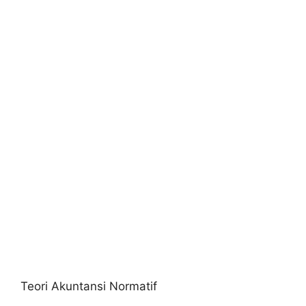
Teori Akuntansi Normatif