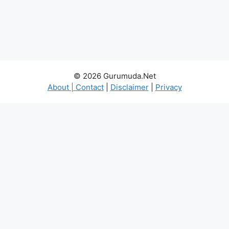
© 2026 Gurumuda.Net
About
|
Contact
|
Disclaimer
|
Privacy