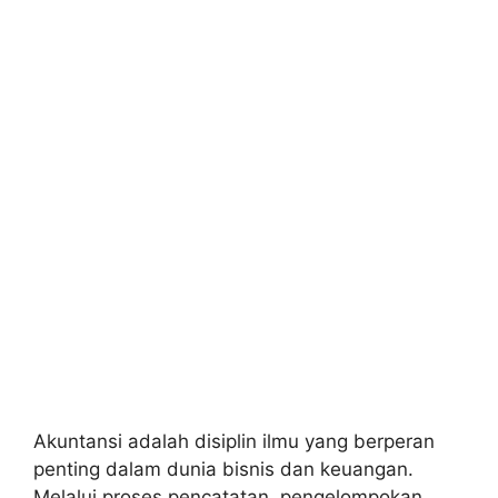
Akuntansi adalah disiplin ilmu yang berperan
penting dalam dunia bisnis dan keuangan.
Melalui proses pencatatan, pengelompokan,