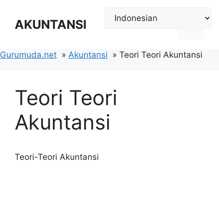
Langsung
ke
AKUNTANSI
Menu
isi
Gurumuda.net
Akuntansi
Teori Teori Akuntansi
Teori Teori
Akuntansi
Teori-Teori Akuntansi