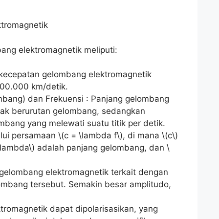
ktromagnetik
ang elektromagnetik meliputi:
 kecepatan gelombang elektromagnetik
300.000 km/detik.
mbang) dan Frekuensi : Panjang gelombang
cak berurutan gelombang, sedangkan
mbang yang melewati suatu titik per detik.
i persamaan \(c = \lambda f\), di mana \(c\)
\lambda\) adalah panjang gelombang, dan \
 gelombang elektromagnetik terkait dengan
lombang tersebut. Semakin besar amplitudo,
ktromagnetik dapat dipolarisasikan, yang