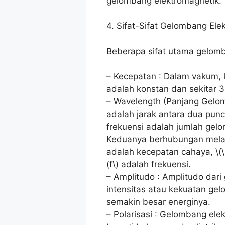
gelombang elektromagnetik.
4. Sifat-Sifat Gelombang Ele
Beberapa sifat utama gelomb
– Kecepatan : Dalam vakum,
adalah konstan dan sekitar 
– Wavelength (Panjang Gelo
adalah jarak antara dua pun
frekuensi adalah jumlah gelo
Keduanya berhubungan melalu
adalah kecepatan cahaya, \(
(f\) adalah frekuensi.
– Amplitudo : Amplitudo dari
intensitas atau kekuatan ge
semakin besar energinya.
– Polarisasi : Gelombang ele