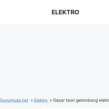
Langsung
ke
ELEKTRO
isi
Gurumuda.net
Elektro
Dasar teori gelombang elek