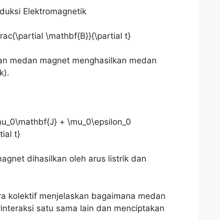
duksi Elektromagnetik
ac{\partial \mathbf{B}}{\partial t}
an medan magnet menghasilkan medan
k).
mu_0\mathbf{J} + \mu_0\epsilon_0
ial t}
et dihasilkan oleh arus listrik dan
ra kolektif menjelaskan bagaimana medan
interaksi satu sama lain dan menciptakan