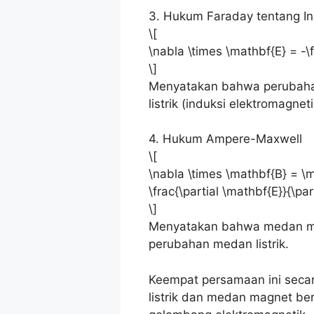
3. Hukum Faraday tentang In
\[
\nabla \times \mathbf{E} = -\fr
\]
Menyatakan bahwa perubah
listrik (induksi elektromagneti
4. Hukum Ampere-Maxwell
\[
\nabla \times \mathbf{B} = \
\frac{\partial \mathbf{E}}{\part
\]
Menyatakan bahwa medan magn
perubahan medan listrik.
Keempat persamaan ini seca
listrik dan medan magnet ber