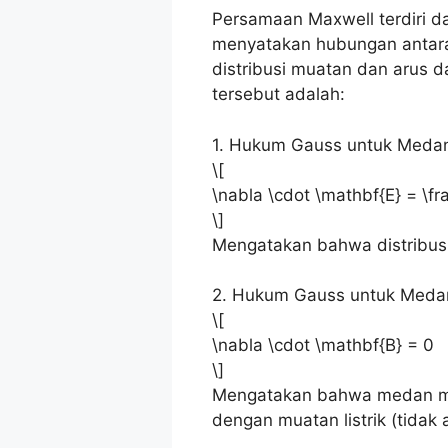
Persamaan Maxwell terdiri da
menyatakan hubungan antara 
distribusi muatan dan arus
tersebut adalah:
1. Hukum Gauss untuk Medan 
\[
\nabla \cdot \mathbf{E} = \fra
\]
Mengatakan bahwa distribusi 
2. Hukum Gauss untuk Meda
\[
\nabla \cdot \mathbf{B} = 0
\]
Mengatakan bahwa medan mag
dengan muatan listrik (tidak