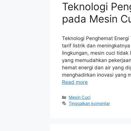
Teknologi Pen
pada Mesin C
Teknologi Penghemat Energi 
tarif listrik dan meningkatn
lingkungan, mesin cuci tidak
yang memudahkan pekerjaan. K
hemat energi dan air yang d
menghadirkan inovasi yang m
Read more
Kategori
Mesin Cuci
Tinggalkan komentar