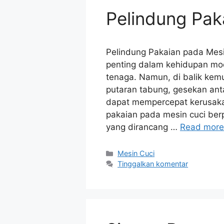
Pelindung Pak
Pelindung Pakaian pada Mesi
penting dalam kehidupan m
tenaga. Namun, di balik ke
putaran tabung, gesekan anta
dapat mempercepat kerusakan
pakaian pada mesin cuci berp
yang dirancang …
Read more
Kategori
Mesin Cuci
Tinggalkan komentar